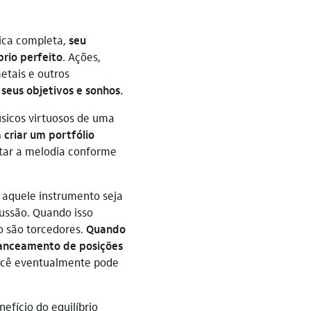
ica completa,
seu
brio perfeito
. Ações,
etais e outros
 seus objetivos e sonhos.
sicos virtuosos de uma
criar um portfólio
tar a melodia conforme
aquele instrumento seja
cussão. Quando isso
o são torcedores.
Quando
lanceamento de posições
ocê eventualmente pode
efício do equilíbrio