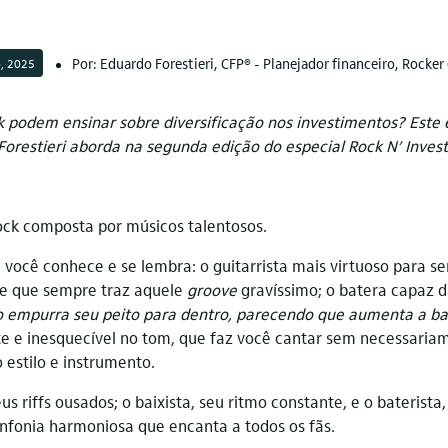
Por: Eduardo Forestieri, CFP® - Planejador financeiro, Rocker 
o, 2025
 podem ensinar sobre diversificação nos investimentos? Este
Forestieri aborda na segunda edição do especial Rock N’ Invest
ck composta por músicos talentosos.
você conhece e se lembra: o guitarrista mais virtuoso para ser 
 e que sempre traz aquele
groove
gravíssimo; o batera capaz d
 empurra seu peito para dentro, parecendo que aumenta a ba
e e inesquecível no tom, que faz você cantar sem necessariam
estilo e instrumento.
eus riffs ousados; o baixista, seu ritmo constante, e o baterist
infonia harmoniosa que encanta a todos os fãs.