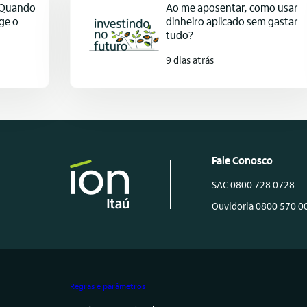
: Quando
Ao me aposentar, como usar
ge o
dinheiro aplicado sem gastar
tudo?
9 dias atrás
Fale Conosco
SAC 0800 728 0728
Ouvidoria 0800 570 0
Regras e parâmetros