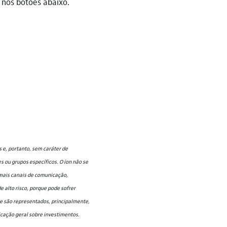
 nos botões abaixo.
 e, portanto, sem caráter de
 ou grupos específicos. O íon não se
emais canais de comunicação,
 alto risco, porque pode sofrer
ue são representados, principalmente,
nicação geral sobre investimentos.