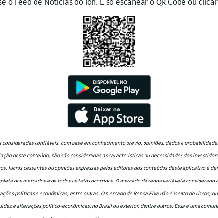
se o Feed de Notícias do íon. É só escanear o QR Code ou clicar
 consideradas confiáveis, com base em conhecimento prévio, opiniões, dados e probabilidades
ção deste conteúdo, não são consideradas as características ou necessidades dos investidores
tos, lucros cessantes ou opiniões expressas pelos editores dos conteúdos deste aplicativo e d
eta dos mercados e de todos os fatos ocorridos. O mercado de renda variável é considerado de
ações políticas e econômicas, entre outras. O mercado de Renda Fixa não é isento de riscos, q
iquidez e alterações político-econômicas, no Brasil ou exterior, dentre outros. Essa é uma comu