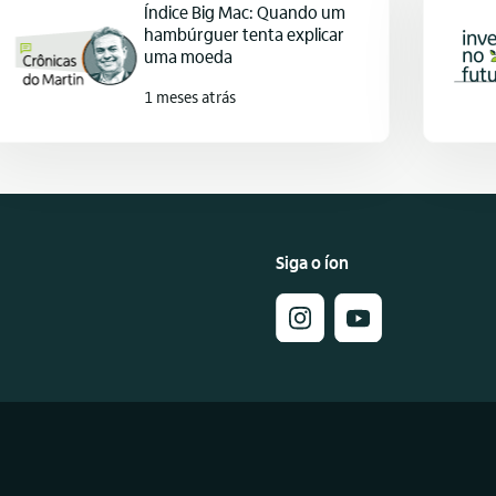
Índice Big Mac: Quando um
hambúrguer tenta explicar
uma moeda
1 meses atrás
Siga o íon