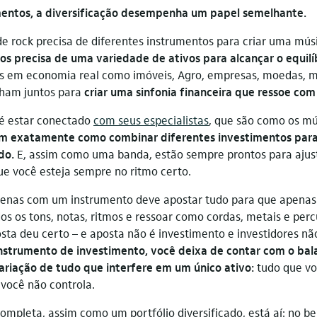
mentos, a diversificação desempenha um papel semelhante.
 rock precisa de diferentes instrumentos para criar uma mús
os precisa de uma variedade de ativos para alcançar o equilí
os em economia real como imóveis, Agro, empresas, moedas, m
lham juntos para
criar uma sinfonia financeira que ressoe com
a é estar conectado
com seus especialistas
, que são como os mú
m exatamente como combinar diferentes investimentos para 
ado.
E, assim como uma banda, estão sempre prontos para ajus
ue você esteja sempre no ritmo certo.
nas com um instrumento deve apostar tudo para que apenas 
dos os tons, notas, ritmos e ressoar como cordas, metais e per
sta deu certo – e aposta não é investimento e investidores nã
nstrumento de investimento, você deixa de contar com o ba
ariação de tudo que interfere em um único ativo:
tudo que v
 você não controla.
mpleta, assim como um portfólio diversificado, está aí: no ben