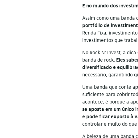
E no mundo dos investi
Assim como uma banda de
portfólio de investiment
Renda Fixa, investiment
investimentos que traba
No Rock N’ Invest, a dic
banda de rock.
Eles sabe
diversificado e equilibr
necessário, garantindo q
Uma banda que conte ape
suficiente para cobrir to
acontece, é porque a apo
se aposta em um único i
e pode ficar exposto à v
controlar e muito do que
A beleza de uma banda co