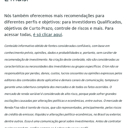
Nós também oferecemos mais recomendações para
diferentes perfis e objetivos: para Investidores Qualificados,
objetivos de Curto Prazo, controle de riscos e mais. Para
acessar todas,
é só clicar aqui
.
Conteúdo informativo obtido de fontes consideradas confiáveis, com base em
conhecimento prévio, opiniões, dados e probabilidades e, portanto, sem caráter de
recomendação de investimento. Na criação deste conteúdo, não são consideradas as
características ou necessidades dos investidores ou grupos específicos. O íon não se
responsabiliza por perdas, danos, custos, lucros cessantes ou opiniões expressas pelos
editores dos conteúdos deste aplicativo e demais canais de comunicação, tampouco
garante uma cobertura completa dos mercados e de todos os fatos ocorridos. O
mercado de renda variável é considerado de alto risco, porque pode sofrer grandes
oscilações causadas por alterações políticas e econômicas, entre outras. O mercado de
Renda Fixa não é isento de riscos, que são representados, principalmente, pelos riscos
de crédito do emissor, iliquidez e alterações político-econômicas, no Brasil ou exterior,
dentre outros. Essa é uma comunicação geral sobre investimentos. Antes de contratar