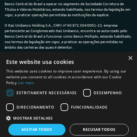
Banco Central do Brasil a operar no segmento de Sociedade Corretora de
Títulos e Valores Mobiliários, estando habilitada, nos termos da legislação em
vigor, a praticar operações permitidas às instituições da espécie.
O Itaú Unibanco Holding S.A., CNPJ nº 60.872.504/0001-23, empresa
pertencente ao Conglomerado Itaú Unibanco, encontra-se autorizado pelo
Banco Central do Brasil a funcionar como Banco Múltiplo, estando habilitado,
nos termos da legislação em vigor, a praticar as operações permitidas no
âmbito das carteiras das quais é detentor.
×
© 2024 — Itaú Unibanco Holding S.A. — CNPJ: 60.872.504/0001-23
Este website usa cookies
This website uses cookies to improve user experience. By using our
website you consent to all cookies in accordance with our Cookie
Policy.
Ler mais
Política de Privacidade e Cookies
ESTRITAMENTE NECESSÁRIOS
DESEMPENHO
Termos de uso
DIRECIONAMENTO
FUNCIONALIDADE
Informações sobre a plataforma íon
MOSTRAR DETALHES
ACEITAR TODOS
RECUSAR TODOS
powered by
MZ