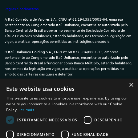
Regras e parâmetros
A Itaú Corretora de Valores S.A., CNPJ nº 61.194.353/0001-64, empresa
pertencente ao Conglomerado Itaú Unibanco, encontra-se autorizada pelo
Banco Central do Brasil a operar no segmento de Sociedade Corretora de
Títulos e Valores Mobiliários, estando habilitada, nos termos da legislação em
vigor, a praticar operações permitidas às instituições da espécie.
O Itaú Unibanco Holding S.A., CNPJ nº 60.872.504/0001-23, empresa
pertencente ao Conglomerado Itaú Unibanco, encontra-se autorizado pelo
Banco Central do Brasil a funcionar como Banco Múltiplo, estando habilitado,
nos termos da legislação em vigor, a praticar as operações permitidas no
âmbito das carteiras das quais é detentor.
×
© 2024 — Itaú Unibanco Holding S.A. — CNPJ: 60.872.504/0001-23
Este website usa cookies
This website uses cookies to improve user experience. By using our
website you consent to all cookies in accordance with our Cookie
Policy.
Ler mais
Política de Privacidade e Cookies
ESTRITAMENTE NECESSÁRIOS
DESEMPENHO
Termos de uso
DIRECIONAMENTO
FUNCIONALIDADE