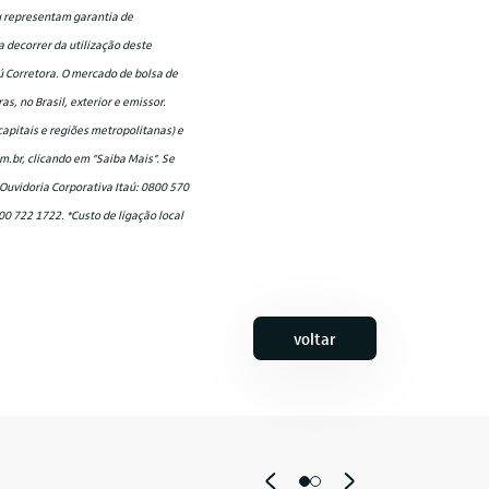
ou representam garantia de
a decorrer da utilização deste
ú Corretora. O mercado de bolsa de
s, no Brasil, exterior e emissor.
capitais e regiões metropolitanas) e
.br, clicando em “Saiba Mais”. Se
 Ouvidoria Corporativa Itaú: 0800 570
00 722 1722. *Custo de ligação local
voltar