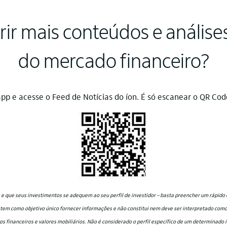
ir mais conteúdos e análise
do mercado financeiro?
app e acesse o Feed de Notícias do íon. É só escanear o QR Cod
e que seus investimentos se adequem ao seu perfil de investidor – basta preencher um rápido 
 tem como objetivo único fornecer informações e não constitui nem deve ser interpretado co
 financeiros e valores mobiliários. Não é considerado o perfil específico de um determinado in