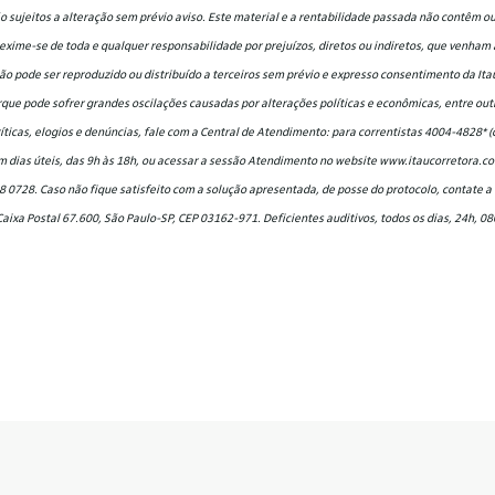
o sujeitos a alteração sem prévio aviso. Este material e a rentabilidade passada não contêm 
 exime-se de toda e qualquer responsabilidade por prejuízos, diretos ou indiretos, que venham 
ão pode ser reproduzido ou distribuído a terceiros sem prévio e expresso consentimento da Ita
rque pode sofrer grandes oscilações causadas por alterações políticas e econômicas, entre outra
íticas, elogios e denúncias, fale com a Central de Atendimento: para correntistas 4004-4828* (
 dias úteis, das 9h às 18h, ou acessar a sessão Atendimento no website www.itaucorretora.com
28 0728. Caso não fique satisfeito com a solução apresentada, de posse do protocolo, contate a
Caixa Postal 67.600, São Paulo-SP, CEP 03162-971. Deficientes auditivos, todos os dias, 24h, 08