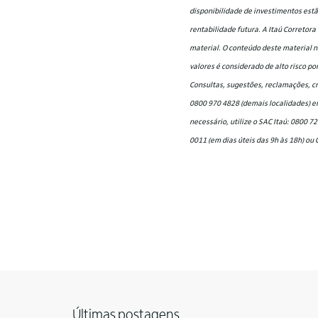
disponibilidade de investimentos estã
rentabilidade futura. A Itaú Corretora
material. O conteúdo deste material n
valores é considerado de alto risco po
Consultas, sugestões, reclamações, cr
0800 970 4828 (demais localidades) em
necessário, utilize o SAC Itaú: 0800 7
0011 (em dias úteis das 9h às 18h) ou 
Últimas postagens