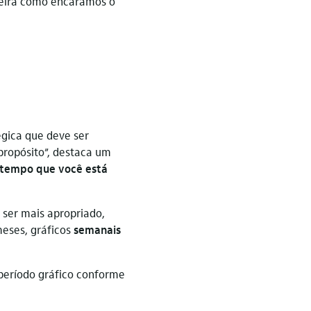
aneira como encaramos o
gica que deve ser
 propósito”, destaca um
o tempo que você está
 ser mais apropriado,
eses, gráficos
semanais
 período gráfico conforme