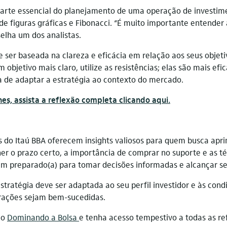
parte essencial do planejamento de uma operação de investime
 de figuras gráficas e Fibonacci. “É muito importante entender
selha um dos analistas.
e ser baseada na clareza e eficácia em relação aos seus objeti
bjetivo mais claro, utilize as resistências; elas são mais efic
 de adaptar a estratégia ao contexto do mercado.
hes, assista a reflexão completa clicando aqui.
as do Itaú BBA oferecem insights valiosos para quem busca apri
r o prazo certo, a importância de comprar no suporte e as té
em preparado(a) para tomar decisões informadas e alcançar seu
tratégia deve ser adaptada ao seu perfil investidor e às con
rações sejam bem-sucedidas.
 o
Dominando a Bolsa
e tenha acesso tempestivo a todas as re