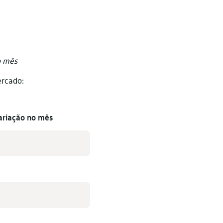
o mês
ercado:
ariação no mês