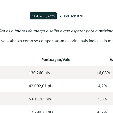
Por: íon Itaú
01 de abril, 2025
ira os números de março e saiba o que esperar para o próxim
 veja abaixo como se comportaram os principais índices do m
Pontuação/Valor
V
130.260
pts
+6,08%
42.002,01
pts
-4,2%
5.611,93
pts
-5,8%
17.299,28
pts
-8,2%