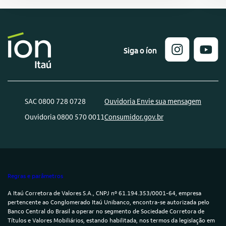
Siga o íon
SAC 0800 728 0728
Ouvidoria Envie sua mensagem
Ouvidoria 0800 570 0011
Consumidor.gov.br
Regras e parâmetros
A Itaú Corretora de Valores S.A., CNPJ nº 61.194.353/0001-64, empresa
pertencente ao Conglomerado Itaú Unibanco, encontra-se autorizada pelo
Banco Central do Brasil a operar no segmento de Sociedade Corretora de
Títulos e Valores Mobiliários, estando habilitada, nos termos da legislação em