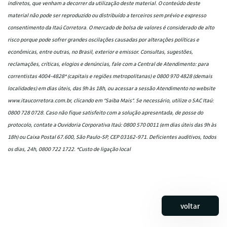
indiretos, que venham a decorrer da utilização deste material. O conteúdo deste
material não pode ser reproduzido ou distribuído a terceiros sem prévio e expresso
consentimento da Itaú Corretora. O mercado de bolsa de valores é considerado de alto
risco porque pode sofrer grandes oscilações causadas por alterações políticas e
econômicas, entre outras, no Brasil, exterior e emissor. Consultas, sugestões,
reclamações, críticas, elogios e denúncias, fale com a Central de Atendimento: para
correntistas 4004-4828* (capitais e regiões metropolitanas) e 0800 970 4828 (demais
localidades) em dias úteis, das 9h às 18h, ou acessar a sessão Atendimento no website
www.itaucorretora.com.br, clicando em “Saiba Mais”. Se necessário, utilize o SAC Itaú:
0800 728 0728. Caso não fique satisfeito com a solução apresentada, de posse do
protocolo, contate a Ouvidoria Corporativa Itaú: 0800 570 0011 (em dias úteis das 9h às
18h) ou Caixa Postal 67.600, São Paulo-SP, CEP 03162-971. Deficientes auditivos, todos
os dias, 24h, 0800 722 1722. *Custo de ligação local
voltar