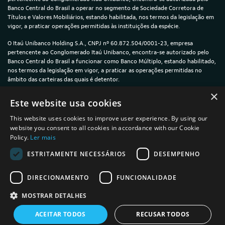
Banco Central do Brasil a operar no segmento de Sociedade Corretora de
Títulos e Valores Mobiliários, estando habilitada, nos termos da legislação em
vigor, a praticar operações permitidas às instituições da espécie.
O Itaú Unibanco Holding S.A., CNPJ nº 60.872.504/0001-23, empresa
pertencente ao Conglomerado Itaú Unibanco, encontra-se autorizado pelo
Banco Central do Brasil a funcionar como Banco Múltiplo, estando habilitado,
nos termos da legislação em vigor, a praticar as operações permitidas no
âmbito das carteiras das quais é detentor.
×
© 2024 — Itaú Unibanco Holding S.A. — CNPJ: 60.872.504/0001-23
Este website usa cookies
This website uses cookies to improve user experience. By using our
website you consent to all cookies in accordance with our Cookie
Policy.
Ler mais
Política de Privacidade e Cookies
ESTRITAMENTE NECESSÁRIOS
DESEMPENHO
Termos de uso
DIRECIONAMENTO
FUNCIONALIDADE
Informações sobre a plataforma íon
MOSTRAR DETALHES
ACEITAR TODOS
RECUSAR TODOS
powered by
MZ