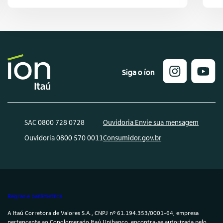
Siga o íon
SAC 0800 728 0728
Ouvidoria Envie sua mensagem
Ouvidoria 0800 570 0011
Consumidor.gov.br
Regras e parâmetros
A Itaú Corretora de Valores S.A., CNPJ nº 61.194.353/0001-64, empresa
pertencente ao Conglomerado Itaú Unibanco, encontra-se autorizada pelo