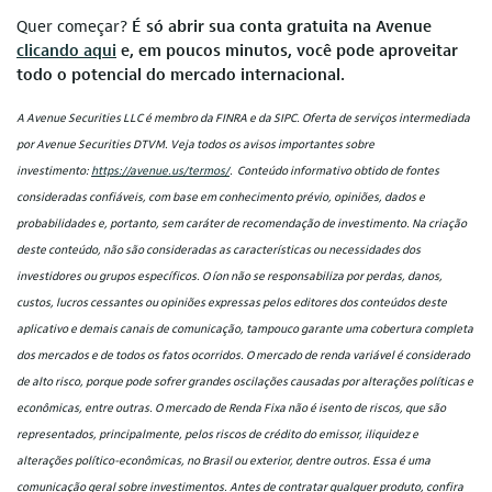
Quer começar?
É só abrir sua conta gratuita na Avenue
clicando aqui
e, em poucos minutos, você pode aproveitar
todo o potencial do mercado internacional.
A Avenue Securities LLC é membro da FINRA e da SIPC. Oferta de serviços intermediada
por Avenue Securities DTVM. Veja todos os avisos importantes sobre
investimento:
https://avenue.us/termos/
.
Conteúdo informativo obtido de fontes
consideradas confiáveis, com base em conhecimento prévio, opiniões, dados e
probabilidades e, portanto, sem caráter de recomendação de investimento. Na criação
deste conteúdo, não são consideradas as características ou necessidades dos
investidores ou grupos específicos. O íon não se responsabiliza por perdas, danos,
custos, lucros cessantes ou opiniões expressas pelos editores dos conteúdos deste
aplicativo e demais canais de comunicação, tampouco garante uma cobertura completa
dos mercados e de todos os fatos ocorridos. O mercado de renda variável é considerado
de alto risco, porque pode sofrer grandes oscilações causadas por alterações políticas e
econômicas, entre outras. O mercado de Renda Fixa não é isento de riscos, que são
representados, principalmente, pelos riscos de crédito do emissor, iliquidez e
alterações político-econômicas, no Brasil ou exterior, dentre outros. Essa é uma
comunicação geral sobre investimentos. Antes de contratar qualquer produto, confira