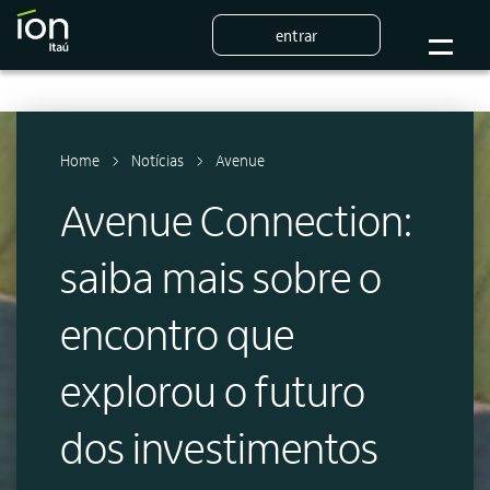
entrar
Home
Notícias
Avenue
Avenue Connection:
saiba mais sobre o
encontro que
explorou o futuro
dos investimentos