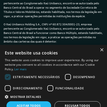
pertencente ao Conglomerado Itaú Unibanco, encontra-se autorizada pelo
Banco Central do Brasil a operar no segmento de Sociedade Corretora de
Títulos e Valores Mobiliários, estando habilitada, nos termos da legislação em
vigor, a praticar operações permitidas às instituições da espécie.
O Itaú Unibanco Holding S.A., CNPJ nº 60.872.504/0001-23, empresa
pertencente ao Conglomerado Itaú Unibanco, encontra-se autorizado pelo
Banco Central do Brasil a funcionar como Banco Múltiplo, estando habilitado,
nos termos da legislação em vigor, a praticar as operações permitidas no
âmbito das carteiras das quais é detentor.
×
© 2024 — Itaú Unibanco Holding S.A. — CNPJ: 60.872.504/0001-23
Este website usa cookies
This website uses cookies to improve user experience. By using our
website you consent to all cookies in accordance with our Cookie
Policy.
Ler mais
Política de Privacidade e Cookies
ESTRITAMENTE NECESSÁRIOS
DESEMPENHO
Termos de uso
DIRECIONAMENTO
FUNCIONALIDADE
Informações sobre a plataforma íon
MOSTRAR DETALHES
ACEITAR TODOS
RECUSAR TODOS
powered by
MZ