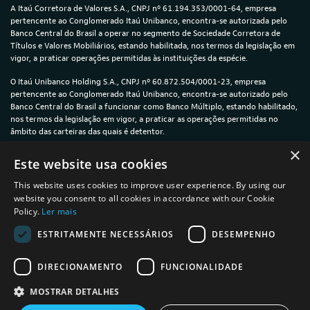
A Itaú Corretora de Valores S.A., CNPJ nº 61.194.353/0001-64, empresa
pertencente ao Conglomerado Itaú Unibanco, encontra-se autorizada pelo
Banco Central do Brasil a operar no segmento de Sociedade Corretora de
Títulos e Valores Mobiliários, estando habilitada, nos termos da legislação em
vigor, a praticar operações permitidas às instituições da espécie.
O Itaú Unibanco Holding S.A., CNPJ nº 60.872.504/0001-23, empresa
pertencente ao Conglomerado Itaú Unibanco, encontra-se autorizado pelo
Banco Central do Brasil a funcionar como Banco Múltiplo, estando habilitado,
nos termos da legislação em vigor, a praticar as operações permitidas no
âmbito das carteiras das quais é detentor.
×
© 2024 — Itaú Unibanco Holding S.A. — CNPJ: 60.872.504/0001-23
Este website usa cookies
This website uses cookies to improve user experience. By using our
website you consent to all cookies in accordance with our Cookie
Policy.
Ler mais
Política de Privacidade e Cookies
ESTRITAMENTE NECESSÁRIOS
DESEMPENHO
Termos de uso
DIRECIONAMENTO
FUNCIONALIDADE
Informações sobre a plataforma íon
MOSTRAR DETALHES