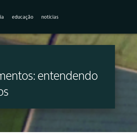
ia
educação
notícias
imentos: entendendo
os