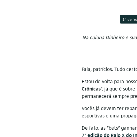
14 de fe
Na coluna Dinheiro e sua
Fala, patrícios. Tudo cert
Estou de volta para noss
Crônicas
”, já que é sobr
permanecerá sempre pres
Vocês já devem ter repa
esportivas e uma propaga
De fato, as “bets” ganha
7° edição do Raio X do In