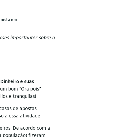
unista íon
exões importantes sobre o
“
Dinheiro e suas
e um bom “Ora pois”
os e tranquilas!
casas de apostas
o a essa atividade.
leiros. De acordo com a
da população) fizeram