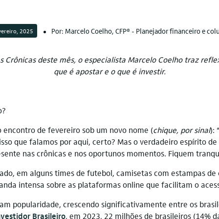
Por: Marcelo Coelho, CFP® - Planejador financeiro e col
vereiro, 2025
s Crônicas deste mês, o especialista Marcelo Coelho traz refl
que é apostar e o que é investir.
o?
o encontro de fevereiro sob um novo nome (
chique, por sinal
): 
e isso que falamos por aqui, certo? Mas o verdadeiro espírito d
ente nas crônicas e nos oportunos momentos. Fiquem tranquil
rado, em alguns times de futebol, camisetas com estampas de 
nda intensa sobre as plataformas online que facilitam o acess
ram popularidade, crescendo significativamente entre os brasi
vestidor Brasileiro
, em 2023, 22 milhões de brasileiros (14% 