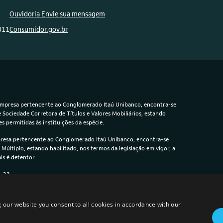
Ouvidoria Envie sua mensagem
011
Consumidor.gov.br
 empresa pertencente ao Conglomerado Itaú Unibanco, encontra-se
 Sociedade Corretora de Títulos e Valores Mobiliários, estando
s permitidas às instituições da espécie.
presa pertencente ao Conglomerado Itaú Unibanco, encontra-se
Múltiplo, estando habilitado, nos termos da legislação em vigor, a
is é detentor.
1-23
 our website you consent to all cookies in accordance with our