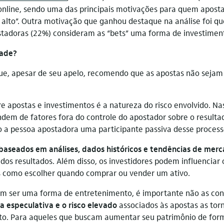
line, sendo uma das principais motivações para quem aposta 
o alto”. Outra motivação que ganhou destaque na análise foi 
tadoras (22%) consideram as “bets” uma forma de investiment
dade?
ue, apesar de seu apelo, recomendo que as apostas não seja
re apostas e investimentos é a natureza do risco envolvido. Na
ndem de fatores fora do controle do apostador sobre o result
 a pessoa apostadora uma participante passiva desse process
 baseados em análises, dados históricos e tendências de mer
dos resultados. Além disso, os investidores podem influenciar 
is como escolher quando comprar ou vender um ativo.
m ser uma forma de entretenimento, é importante não as co
a especulativa e o risco elevado
associados às apostas as t
nto. Para aqueles que buscam aumentar seu patrimônio de form