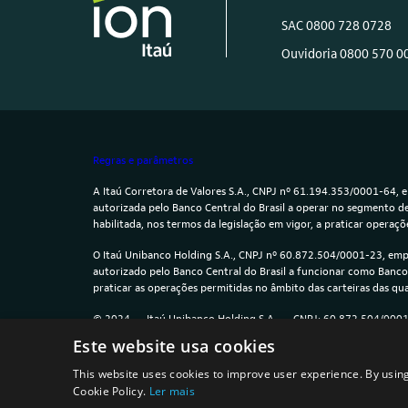
SAC 0800 728 0728
Ouvidoria 0800 570 0
Regras e parâmetros
A Itaú Corretora de Valores S.A., CNPJ nº 61.194.353/0001-64,
autorizada pelo Banco Central do Brasil a operar no segmento de
habilitada, nos termos da legislação em vigor, a praticar operaçõe
O Itaú Unibanco Holding S.A., CNPJ nº 60.872.504/0001-23, em
autorizado pelo Banco Central do Brasil a funcionar como Banco 
praticar as operações permitidas no âmbito das carteiras das qua
© 2024 — Itaú Unibanco Holding S.A. — CNPJ: 60.872.504/000
Este website usa cookies
This website uses cookies to improve user experience. By using
Cookie Policy.
Ler mais