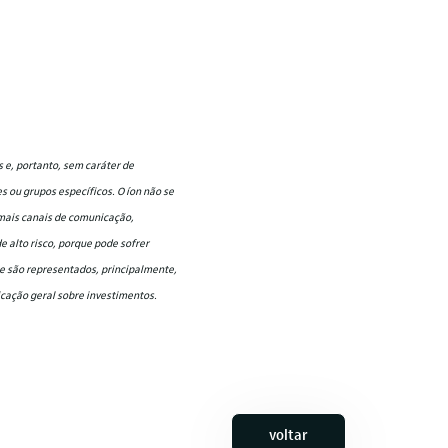
 e, portanto, sem caráter de
 ou grupos específicos. O íon não se
emais canais de comunicação,
 alto risco, porque pode sofrer
ue são representados, principalmente,
nicação geral sobre investimentos.
voltar