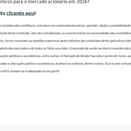
s riscos para o mercado acionário em 2026?
uito
clicando aqui
!
 consideradas confiáveis, com base em conhecimento prévio, opiniões, dados e probabilidades
ção deste conteúdo, não são consideradas as características ou necessidades dos investidores
tos, lucros cessantes ou opiniões expressas pelos editores dos conteúdos deste aplicativo e d
eta dos mercados e de todos os fatos ocorridos. O mercado de renda variável é considerado de
ações políticas e econômicas, entre outras. O mercado de Renda Fixa não é isento de riscos, q
iquidez e alterações político-econômicas, no Brasil ou exterior, dentre outros. Essa é uma comu
confira sempre se é adequado ao seu perfil.