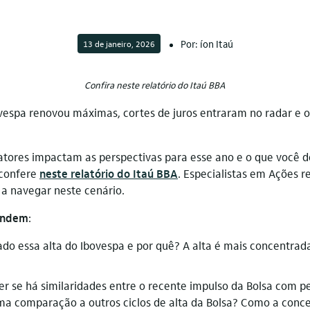
Por: íon Itaú
13 de janeiro, 2026
Confira neste relatório do Itaú BBA
vespa renovou máximas, cortes de juros entraram no radar e o
atores impactam as perspectivas para esse ano e o que você d
 confere
neste relatório do Itaú BBA
. Especialistas em Ações 
 a navegar neste cenário.
pondem
:
do essa alta do Ibovespa e por quê? A alta é mais concentrada
 se há similaridades entre o recente impulso da Bolsa com pe
ma comparação a outros ciclos de alta da Bolsa? Como a conce