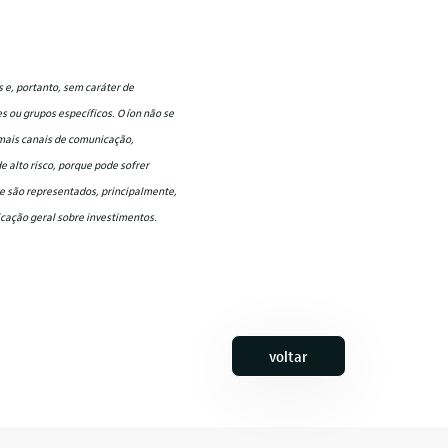
 e, portanto, sem caráter de
 ou grupos específicos. O íon não se
emais canais de comunicação,
 alto risco, porque pode sofrer
ue são representados, principalmente,
nicação geral sobre investimentos.
voltar