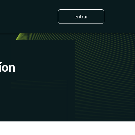
entrar
íon