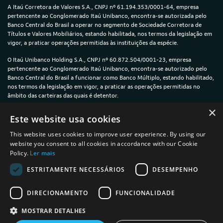
A Itaú Corretora de Valores S.A., CNPJ nº 61.194.353/0001-64, empresa
pertencente ao Conglomerado Itaú Unibanco, encontra-se autorizada pelo
Banco Central do Brasil a operar no segmento de Sociedade Corretora de
Títulos e Valores Mobiliários, estando habilitada, nos termos da legislação em
vigor, a praticar operações permitidas às instituições da espécie.
O Itaú Unibanco Holding S.A., CNPJ nº 60.872.504/0001-23, empresa
pertencente ao Conglomerado Itaú Unibanco, encontra-se autorizado pelo
Banco Central do Brasil a funcionar como Banco Múltiplo, estando habilitado,
nos termos da legislação em vigor, a praticar as operações permitidas no
âmbito das carteiras das quais é detentor.
×
© 2024 — Itaú Unibanco Holding S.A. — CNPJ: 60.872.504/0001-23
Este website usa cookies
This website uses cookies to improve user experience. By using our
website you consent to all cookies in accordance with our Cookie
Policy.
Ler mais
Política de Privacidade e Cookies
ESTRITAMENTE NECESSÁRIOS
DESEMPENHO
Termos de uso
DIRECIONAMENTO
FUNCIONALIDADE
Informações sobre a plataforma íon
MOSTRAR DETALHES