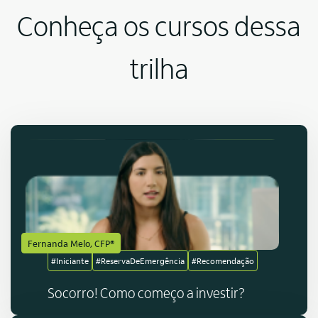
Conheça os cursos dessa
trilha
Fernanda Melo, CFP®
#Iniciante
#ReservaDeEmergência
#Recomendação
Socorro! Como começo a investir?