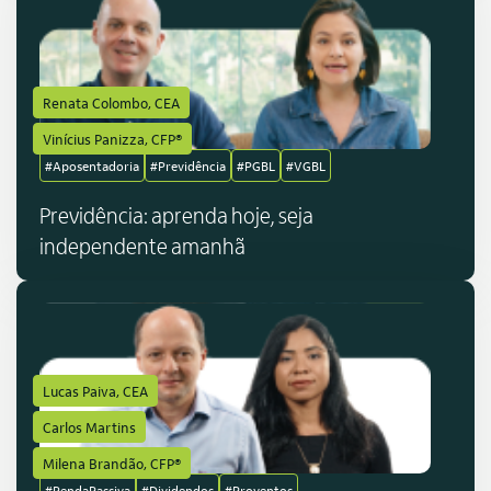
Renata Colombo, CEA
Vinícius Panizza, CFP®
#Aposentadoria
#Previdência
#PGBL
#VGBL
Previdência: aprenda hoje, seja
independente amanhã
Lucas Paiva, CEA
Carlos Martins
Milena Brandão, CFP®
#RendaPassiva
#Dividendos
#Proventos