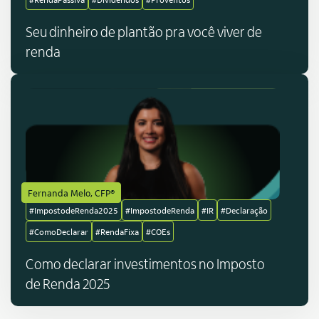
Seu dinheiro de plantão pra você viver de
renda
Fernanda Melo, CFP®
#ImpostodeRenda2025
#ImpostodeRenda
#IR
#Declaração
#ComoDeclarar
#RendaFixa
#COEs
Como declarar investimentos no Imposto
de Renda 2025