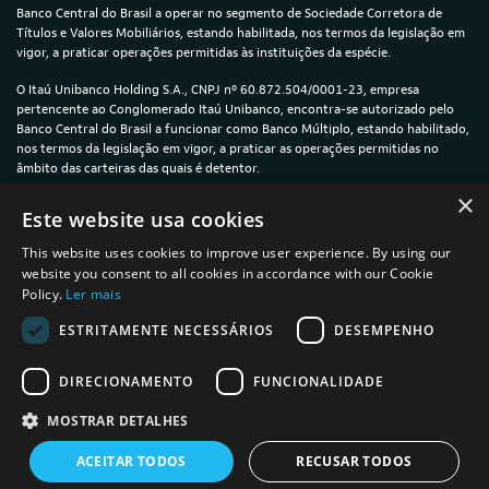
Banco Central do Brasil a operar no segmento de Sociedade Corretora de
Títulos e Valores Mobiliários, estando habilitada, nos termos da legislação em
vigor, a praticar operações permitidas às instituições da espécie.
O Itaú Unibanco Holding S.A., CNPJ nº 60.872.504/0001-23, empresa
pertencente ao Conglomerado Itaú Unibanco, encontra-se autorizado pelo
Banco Central do Brasil a funcionar como Banco Múltiplo, estando habilitado,
nos termos da legislação em vigor, a praticar as operações permitidas no
âmbito das carteiras das quais é detentor.
×
© 2024 — Itaú Unibanco Holding S.A. — CNPJ: 60.872.504/0001-23
Este website usa cookies
This website uses cookies to improve user experience. By using our
website you consent to all cookies in accordance with our Cookie
Policy.
Ler mais
Política de Privacidade e Cookies
ESTRITAMENTE NECESSÁRIOS
DESEMPENHO
Termos de uso
DIRECIONAMENTO
FUNCIONALIDADE
Informações sobre a plataforma íon
MOSTRAR DETALHES
ACEITAR TODOS
RECUSAR TODOS
powered by
MZ